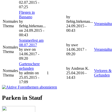
02.07.2015 -
07:25
Fliegen in
Bassano
by
Normales
by
fiebig.birkenau...
Veranstalt
Thema
fiebig.birkenau...
24.09.2015 -
on 24.09.2015 -
00:43
00:43
Sommerfest am
08.07.2017
by
uwe
Normales
by
uwe
on
14.06.2017 -
Veranstalt
Thema
14.06.2017 -
09:20
09:20
Gartenschere
gefunden
by
Andreas K.
Normales
Verloren &
by
admin
on
1
25.04.2016 -
Thema
Gefunden
25.05.2015 -
14:43
17:09
Parken in Stauf