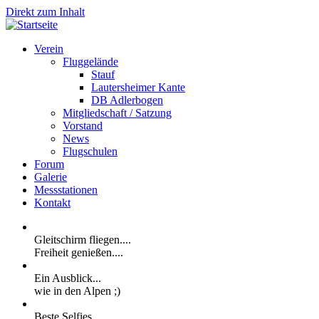
Direkt zum Inhalt
Verein
Fluggelände
Stauf
Lautersheimer Kante
DB Adlerbogen
Mitgliedschaft / Satzung
Vorstand
News
Flugschulen
Forum
Galerie
Messstationen
Kontakt
Gleitschirm fliegen....
Freiheit genießen....
Ein Ausblick...
wie in den Alpen ;)
Beste Selfies...