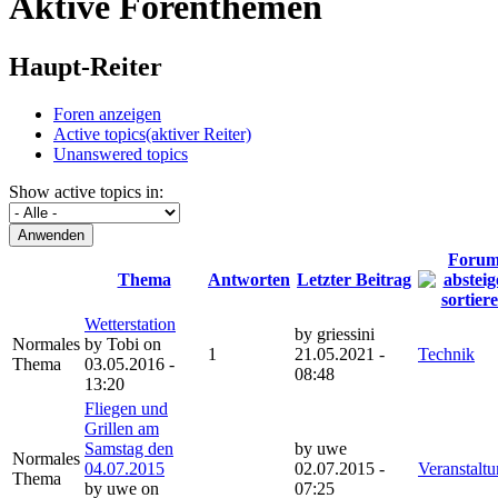
Aktive Forenthemen
Haupt-Reiter
Foren anzeigen
Active topics
(aktiver Reiter)
Unanswered topics
Show active topics in:
Foru
Thema
Antworten
Letzter Beitrag
Wetterstation
by
griessini
Normales
by
Tobi
on
1
21.05.2021 -
Technik
Thema
03.05.2016 -
08:48
13:20
Fliegen und
Grillen am
Samstag den
by
uwe
Normales
04.07.2015
02.07.2015 -
Veranstalt
Thema
by
uwe
on
07:25