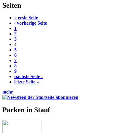
Seiten
« erste Seite
‹ vorherige Seite
1
2
3
4
5
6
7
8
9
nächste Seite ›
letzte Seite »
mehr
Parken in Stauf