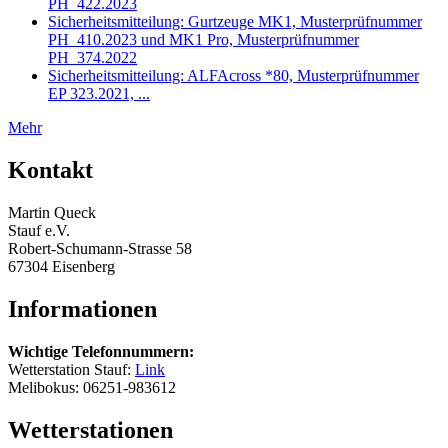
PH_422.2023
Sicherheitsmitteilung: Gurtzeuge MK1, Musterprüfnummer
PH_410.2023 und MK1 Pro, Musterprüfnummer
PH_374.2022
Sicherheitsmitteilung: ALFAcross *80, Musterprüfnummer
EP 323.2021, ...
Mehr
Kontakt
Martin Queck
Stauf e.V.
Robert-Schumann-Strasse 58
67304 Eisenberg
Informationen
Wichtige Telefonnummern:
Wetterstation Stauf:
Link
Melibokus: 06251-983612
Wetterstationen