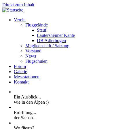
Direkt zum Inhalt
Verein
Fluggelände
Stauf
Lautersheimer Kante
DB Adlerbogen
Mitgliedschaft / Satzung
Vorstand
News
Flugschulen
Forum
Galerie
Messstationen
Kontakt
Ein Ausblick...
wie in den Alpen ;)
Eröffnung...
der Saison...
Wo fliegts?...